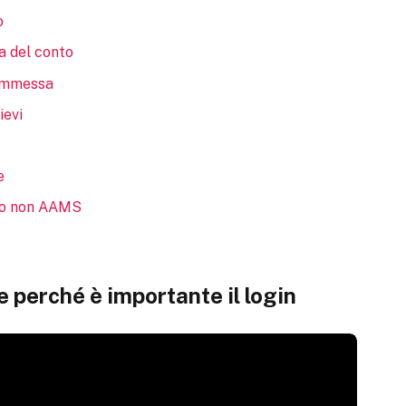
o
za del conto
commessa
ievi
e
ino non AAMS
 perché è importante il login