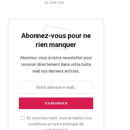
26 JUIN 2026
Abonnez-vous pour ne
rien manquer
Abonnez-vous à notre newsletter pour
recevoir directement dans votre boîte
mail nos derniers articles.
En vous inscrivant, vous acceptez nos
conditions et notre politique de