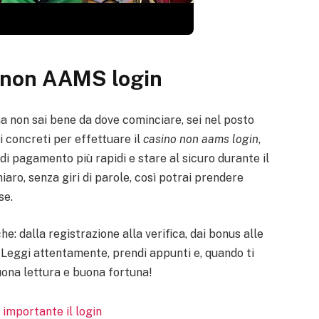
o non AAMS login
 non sai bene da dove cominciare, sei nel posto
i concreti per effettuare il
casino non aams login
,
 di pagamento più rapidi e stare al sicuro durante il
hiaro, senza giri di parole, così potrai prendere
se.
e: dalla registrazione alla verifica, dai bonus alle
ti. Leggi attentamente, prendi appunti e, quando ti
Buona lettura e buona fortuna!
 importante il login