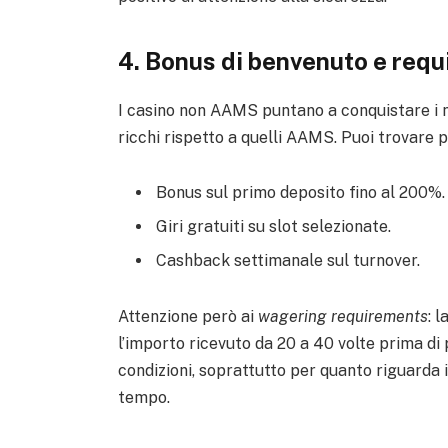
4. Bonus di benvenuto e requ
I casino non AAMS puntano a conquistare i n
ricchi rispetto a quelli AAMS. Puoi trovare 
Bonus sul primo deposito fino al 200%.
Giri gratuiti su slot selezionate.
Cashback settimanale sul turnover.
Attenzione però ai
wagering requirements
: 
l’importo ricevuto da 20 a 40 volte prima di
condizioni, soprattutto per quanto riguarda i g
tempo.