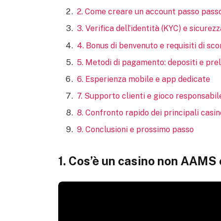
2. Come creare un account passo pass
3. Verifica dell’identità (KYC) e sicurez
4. Bonus di benvenuto e requisiti di s
5. Metodi di pagamento: depositi e prel
6. Esperienza mobile e app dedicate
7. Supporto clienti e gioco responsabil
8. Confronto rapido dei principali cas
9. Conclusioni e prossimo passo
1. Cos’è un casino non AAMS e