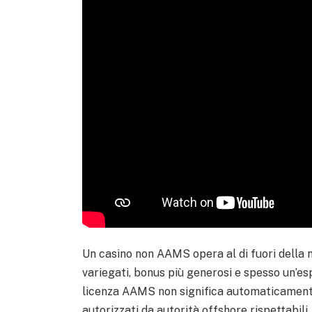
Un casino non AAMS opera al di fuori della n
variegati, bonus più generosi e spesso un’espe
licenza AAMS non significa automaticamente c
autorizzati da autorità offshore rispettabi