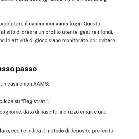
completare il
casino non aams login
. Questo
sito di creare un profilo utente, gestire i fondi,
he le attività di gioco siano monitorate per evitare
asso passo
in un casino non AAMS:
licca su “Registrati”.
cognome, data di nascita, indirizzo email e una
aro, ecc.) e indica il metodo di deposito preferito.