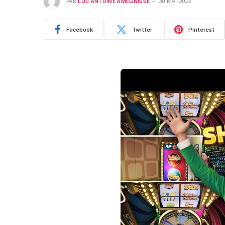
PAR
LUC ANTOINE AMEGNISSE
30 MAI 2026
Facebook
Twitter
Pinterest