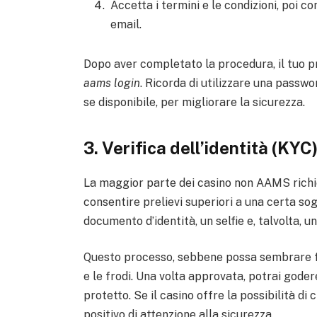
Accetta i termini e le condizioni, poi co
email.
Dopo aver completato la procedura, il tuo pr
aams login
. Ricorda di utilizzare una passwor
se disponibile, per migliorare la sicurezza.
3. Verifica dell’identità (KYC
La maggior parte dei casino non AAMS richi
consentire prelievi superiori a una certa sog
documento d’identità, un selfie e, talvolta, u
Questo processo, sebbene possa sembrare fast
e le frodi. Una volta approvata, potrai godere
protetto. Se il casino offre la possibilità di
positivo di attenzione alla sicurezza.