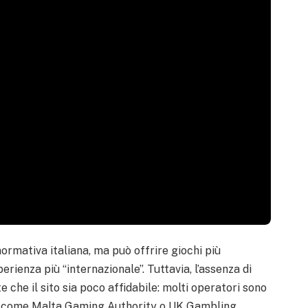
ormativa italiana, ma può offrire giochi più
rienza più “internazionale”. Tuttavia, l’assenza di
he il sito sia poco affidabile: molti operatori sono
li, come Malta Gaming Authority o UK Gambling