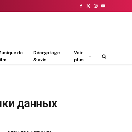
Facebook
X
Instagram
YouTube
(Twitter)
Musique de
Décryptage
Voir
ilm
& avis
plus
тики данных