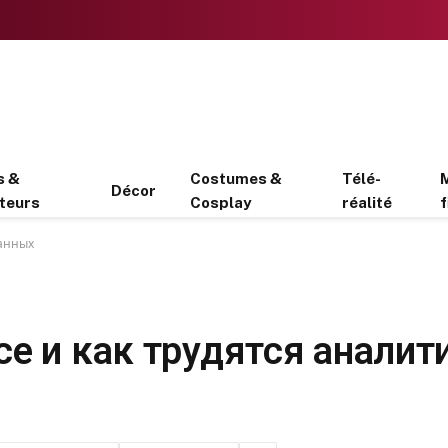
s &
Costumes &
Télé-
Décor
teurs
Cosplay
réalité
f
данных
nce и как трудятся анали