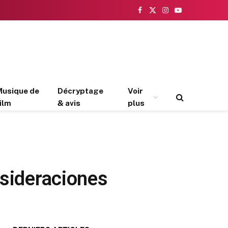
Facebook
X
Instagram
YouTube
(Twitter)
Musique de
Décryptage
Voir
ilm
& avis
plus
nsideraciones