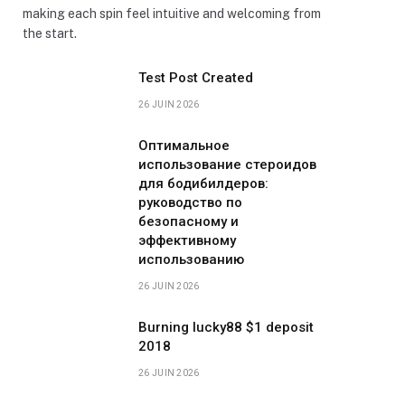
making each spin feel intuitive and welcoming from
the start.
Test Post Created
26 JUIN 2026
Оптимальное
использование стероидов
для бодибилдеров:
руководство по
безопасному и
эффективному
использованию
26 JUIN 2026
Burning lucky88 $1 deposit
2018
26 JUIN 2026