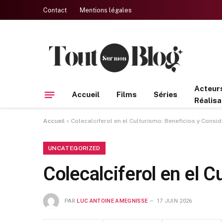
Contact
Mentions légales
Acteur
Accueil
Films
Séries
Réalisa
Accueil
»
Colecalciferol en el Culturismo: Beneficios y Consi
UNCATEGORIZED
Colecalciferol en el 
PAR
LUC ANTOINE AMEGNISSE
17 JUIN 2026