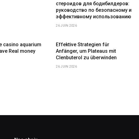
стероидов для бодибилдеров:
руководство по безопасному и
эффективному использованию
26 JUIN 2026
ne casino aquarium
Effektive Strategien für
have Real money
Anfänger, um Plateaus mit
Clenbuterol zu überwinden
26 JUIN 2026