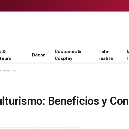
s &
Costumes &
Télé-
Décor
teurs
Cosplay
réalité
f
deraciones
Culturismo: Beneficios y Co