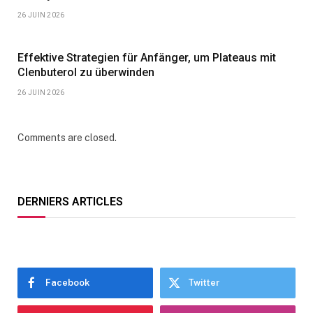
26 JUIN 2026
Effektive Strategien für Anfänger, um Plateaus mit
Clenbuterol zu überwinden
26 JUIN 2026
Comments are closed.
DERNIERS ARTICLES
Facebook
Twitter