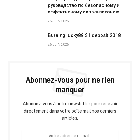
руководство по безопасному и
эффективному использованию
26 JUIN 2026
Burning lucky88 $1 deposit 2018
26 JUIN 2026
Abonnez-vous pour ne rien
manquer
Abonnez-vous à notre newsletter pour recevoir
directement dans votre boîte mail nos derniers
articles.