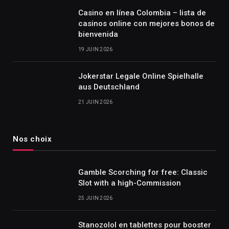
Casino en línea Colombia – lista de
casinos online con mejores bonos de
bienvenida
19 JUIN 2026
Jokerstar Legale Online Spielhalle
aus Deutschland
21 JUIN 2026
Nos choix
Gamble Scorching for free: Classic
Slot with a high-Commission
25 JUIN 2026
Stanozolol en tablettes pour booster