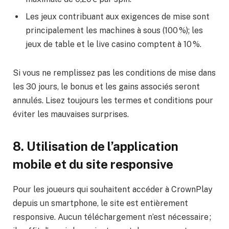
Les jeux contribuant aux exigences de mise sont
principalement les machines à sous (100 %); les
jeux de table et le live casino comptent à 10 %.
Si vous ne remplissez pas les conditions de mise dans
les 30 jours, le bonus et les gains associés seront
annulés. Lisez toujours les termes et conditions pour
éviter les mauvaises surprises.
8. Utilisation de l’application
mobile et du site responsive
Pour les joueurs qui souhaitent accéder à CrownPlay
depuis un smartphone, le site est entièrement
responsive. Aucun téléchargement n’est nécessaire ;