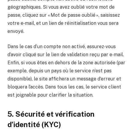
géographiques. Si vous avez oublié votre mot de
passe, cliquez sur « Mot de passe oublié », saisissez
votre e‑mail, et un lien de réinitialisation vous sera
envoyé.
Dans le cas d’un compte non activé, assurez‑vous
d’avoir cliqué sur le lien de validation reçu par e‑mail.
Enfin, si vous êtes en dehors de la zone autorisée (par
exemple, depuis un pays où le service n’est pas
disponible), le site affichera un message d’erreur et
bloquera l’accès. Dans tous les cas, le service client
est joignable pour clarifier la situation.
5. Sécurité et vérification
d’identité (KYC)