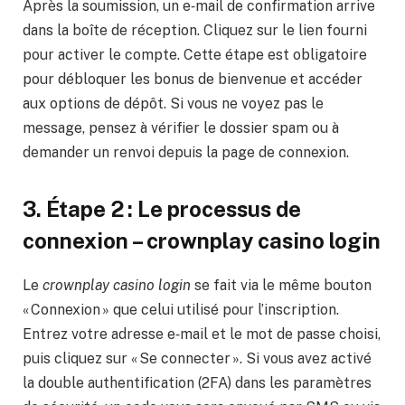
Après la soumission, un e‑mail de confirmation arrive
dans la boîte de réception. Cliquez sur le lien fourni
pour activer le compte. Cette étape est obligatoire
pour débloquer les bonus de bienvenue et accéder
aux options de dépôt. Si vous ne voyez pas le
message, pensez à vérifier le dossier spam ou à
demander un renvoi depuis la page de connexion.
3. Étape 2 : Le processus de
connexion – crownplay casino login
Le
crownplay casino login
se fait via le même bouton
« Connexion » que celui utilisé pour l’inscription.
Entrez votre adresse e‑mail et le mot de passe choisi,
puis cliquez sur « Se connecter ». Si vous avez activé
la double authentification (2FA) dans les paramètres