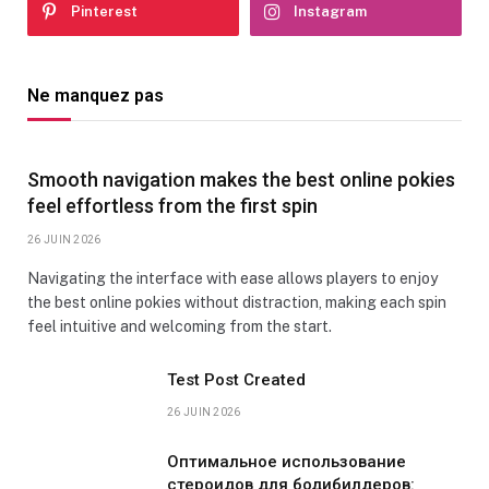
Pinterest
Instagram
Ne manquez pas
Smooth navigation makes the best online pokies
feel effortless from the first spin
26 JUIN 2026
Navigating the interface with ease allows players to enjoy
the best online pokies without distraction, making each spin
feel intuitive and welcoming from the start.
Test Post Created
26 JUIN 2026
Оптимальное использование
стероидов для бодибилдеров: