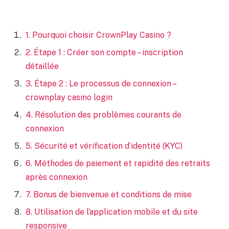
1. Pourquoi choisir CrownPlay Casino ?
2. Étape 1 : Créer son compte – inscription
détaillée
3. Étape 2 : Le processus de connexion –
crownplay casino login
4. Résolution des problèmes courants de
connexion
5. Sécurité et vérification d’identité (KYC)
6. Méthodes de paiement et rapidité des retraits
après connexion
7. Bonus de bienvenue et conditions de mise
8. Utilisation de l’application mobile et du site
responsive