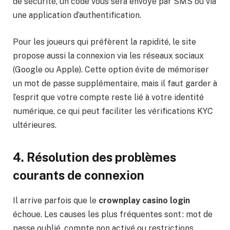
de sécurité, un code vous sera envoyé par SMS ou via
une application d’authentification.
Pour les joueurs qui préfèrent la rapidité, le site
propose aussi la connexion via les réseaux sociaux
(Google ou Apple). Cette option évite de mémoriser
un mot de passe supplémentaire, mais il faut garder à
l’esprit que votre compte reste lié à votre identité
numérique, ce qui peut faciliter les vérifications KYC
ultérieures.
4. Résolution des problèmes
courants de connexion
Il arrive parfois que le
crownplay casino login
échoue. Les causes les plus fréquentes sont : mot de
passe oublié, compte non activé ou restrictions