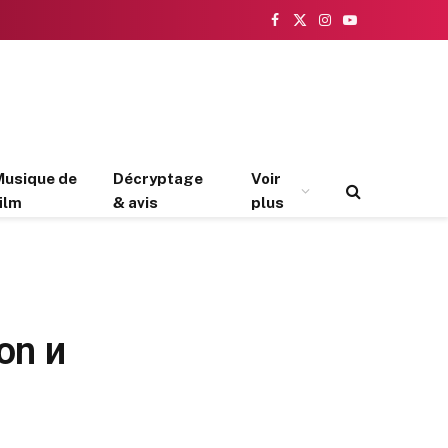
Facebook
X
Instagram
YouTube
(Twitter)
Musique de
Décryptage
Voir
ilm
& avis
plus
on и