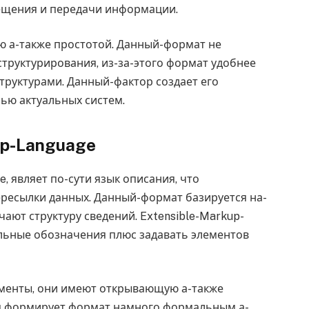
ещения и передачи информации.
ю а-также простотой. Данный-формат не
труктурирования, из-за-этого формат удобнее
труктурами. Данный-фактор создает его
ью актуальных систем.
up-Language
 являет по-сути язык описания, что
ересылки данных. Данный-формат базируется на-
ают структуру сведений. Extensible-Markup-
льные обозначения плюс задавать элементов
менты, они имеют открывающую а-также
я формирует формат намного формальным а-