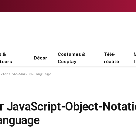
s &
Costumes &
Télé-
Décor
teurs
Cosplay
réalité
f
 Extensible-Markup-Language
JavaScript-Object-Notati
anguage