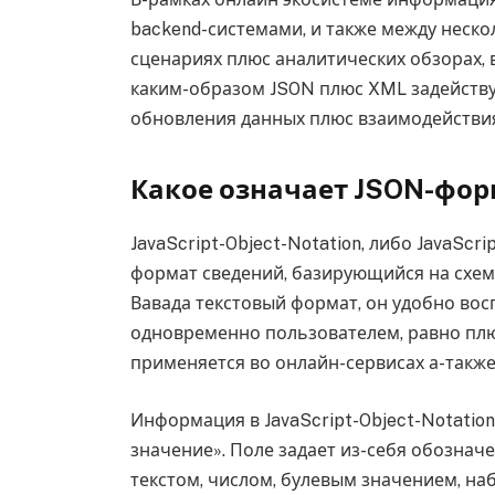
backend-системами, и также между неск
сценариях плюс аналитических обзорах,
каким-образом JSON плюс XML задейству
обновления данных плюс взаимодействи
Какое означает JSON-фор
JavaScript-Object-Notation, либо JavaScr
формат сведений, базирующийся на схем
Вавада текстовый формат, он удобно во
одновременно пользователем, равно пл
применяется во онлайн-сервисах а-также
Информация в JavaScript-Object-Notatio
значение». Поле задает из-себя обознач
текстом, числом, булевым значением, на