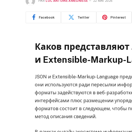
PAR
LUC ANTOINE AMEGNISSE
22 MAI 2026
Facebook
Twitter
Pinterest
Каков представляют J
и Extensible-Markup-
JSON и Extensible-Markup-Language пред
они используются ради пересылки инфор
форматы задействуются в веб-разработке
интерфейсами плюс размещении упорядо
форматов состоит в следующем, чтобы 
метод описания сведений.
В-рамках онлайн экосистеме информаци