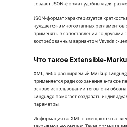
создает JSON-формат удобным для разм
JSON-формат характеризуется краткость
нуждается-в многоэтапных регламентов с
применять в сопоставлении со другими с
востребованным вариантом Vavada с-цел
Что такое Extensible-Mark
XML, либо расширяемый Markup Language,
применяется ради сохранения а-также п
основе использовании тегов, они обознач
Language помогает создавать индивидуа
параметры.
Информация во XML помещаются во эле
закрывающую секцию. Такая организаци