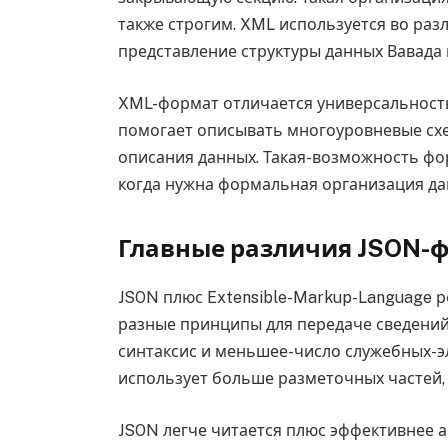
также строгим. XML используется во раз
представление структуры данных Вавада 
XML-формат отличается универсальност
помогает описывать многоуровневые сх
описания данных. Такая-возможность фо
когда нужна формальная организация да
Главные различия JSON-
JSON плюс Extensible-Markup-Language р
разные принципы для передаче сведени
синтаксис и меньшее-число служебных-э
использует больше разметочных частей,
JSON легче читается плюс эффективнее 