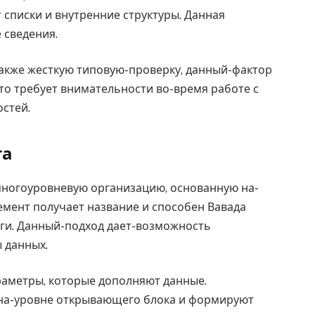
списки и внутренние структуры. Данная
 сведения.
акже жесткую типовую-проверку, данный-фактор
то требует внимательности во-время работе с
стей.
та
многоуровневую организацию, основанную на-
емент получает название и способен Вавада
еги. Данный-подход дает-возможность
 данных.
аметры, которые дополняют данные.
на-уровне открывающего блока и формируют