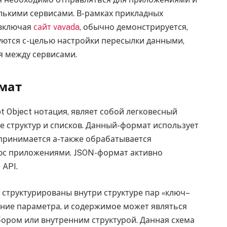
олькими сервисами. В-рамках прикладных
 включая
сайт vavada
, обычно демонстрируется,
ются с-целью настройки пересылки данными,
я между сервисами.
мат
ipt Object нотация, являет собой легковесный
е структур и списков. Данный-формат использует
спринимается а-также обрабатывается
юс приложениями. JSON-формат активно
 API.
n структурированы внутри структуре пар «ключ–
ение параметра, и содержимое может являться
бором или внутренним структурой. Данная схема