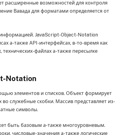
яет расширенные возможностей для контроля
ление Вавада для форматами определяется от
информацией. JavaScript-Object-Notation
сах а-также API-интерфейсах, в-то-время как
х, технических-файлах а-также пересылке
t-Notation
омощью элементов и списков. Объект формирует
х во служебные скобки. Массив представляет из-
ратные символы.
ет быть базовым а-также многоуровневым.
роки, числовые-значения а-также логические