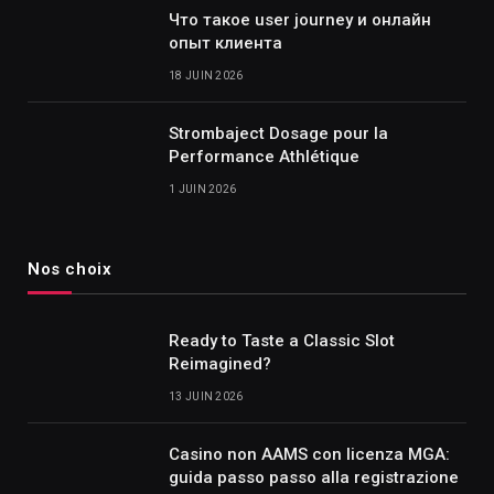
Что такое user journey и онлайн
опыт клиента
18 JUIN 2026
Strombaject Dosage pour la
Performance Athlétique
1 JUIN 2026
Nos choix
Ready to Taste a Classic Slot
Reimagined?
13 JUIN 2026
Casino non AAMS con licenza MGA:
guida passo passo alla registrazione