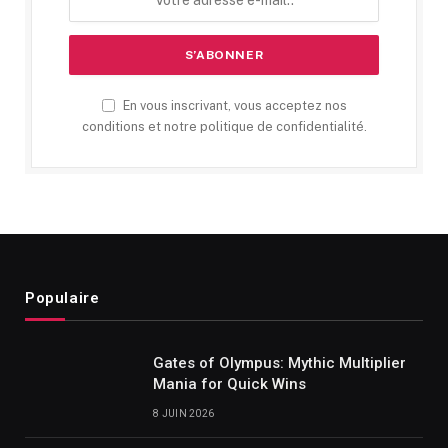
En vous inscrivant, vous acceptez nos
conditions et notre politique de confidentialité.
Populaire
Gates of Olympus: Mythic Multiplier
Mania for Quick Wins
8 JUIN 2026