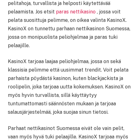
pelitahoja, turvallista ja helposti käytettävää
pelaamista. Jos etsit
paras nettikasino
, jossa voit
pelata suosittuja pelimme, on oikea valinta KasinoX.
KasinoX on tunnettu parhaan nettikasinon Suomessa,
jossa on monipuolista peliohjelmaa ja paras tuki
pelaajille.
KasinoX tarjoaa laajaa peliohjelmaa, jossa on sekä
klassisia pelimme että uusimmat trendit. Voit pelata
parhaista pöydästä kasinon, kuten blackjackista ja
roolipelin, joka tarjoaa uutta kokemuksen. KasinoX on
myös hyvin turvallista, sillä käyttäytyy
tuntumattomasti säännösten mukaan ja tarjoaa
salausjärjestelmää, joka suojaa sinun tietosi.
Parhaat nettikasinot Suomessa eivät ole vain pelit,
vaan myös hyvä tuki pelaajille. KasinoX tarjoaa myös