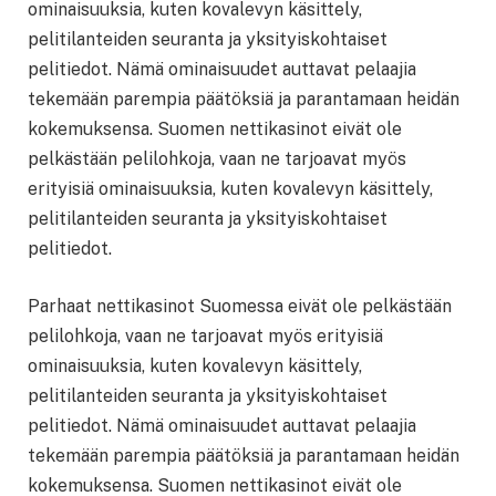
ominaisuuksia, kuten kovalevyn käsittely,
pelitilanteiden seuranta ja yksityiskohtaiset
pelitiedot. Nämä ominaisuudet auttavat pelaajia
tekemään parempia päätöksiä ja parantamaan heidän
kokemuksensa. Suomen nettikasinot eivät ole
pelkästään pelilohkoja, vaan ne tarjoavat myös
erityisiä ominaisuuksia, kuten kovalevyn käsittely,
pelitilanteiden seuranta ja yksityiskohtaiset
pelitiedot.
Parhaat nettikasinot Suomessa eivät ole pelkästään
pelilohkoja, vaan ne tarjoavat myös erityisiä
ominaisuuksia, kuten kovalevyn käsittely,
pelitilanteiden seuranta ja yksityiskohtaiset
pelitiedot. Nämä ominaisuudet auttavat pelaajia
tekemään parempia päätöksiä ja parantamaan heidän
kokemuksensa. Suomen nettikasinot eivät ole