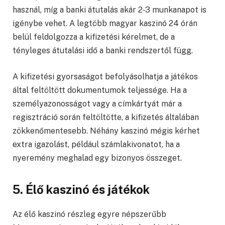
használ, míg a banki átutalás akár 2‑3 munkanapot is
igénybe vehet. A legtöbb magyar kaszinó 24 órán
belül feldolgozza a kifizetési kérelmet, de a
tényleges átutalási idő a banki rendszertől függ.
A kifizetési gyorsaságot befolyásolhatja a játékos
által feltöltött dokumentumok teljessége. Ha a
személyazonosságot vagy a címkártyát már a
regisztráció során feltöltötte, a kifizetés általában
zökkenőmentesebb. Néhány kaszinó mégis kérhet
extra igazolást, például számlakivonatot, ha a
nyeremény meghalad egy bizonyos összeget.
5. Élő kaszinó és játékok
Az élő kaszinó részleg egyre népszerűbb