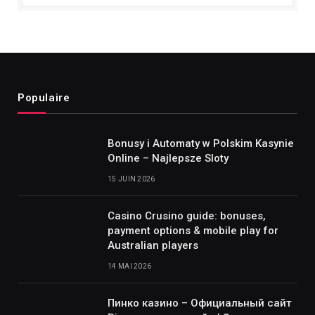
Populaire
Bonusy i Automaty w Polskim Kasynie
Online – Najlepsze Sloty
15 JUIN 2026
Casino Crusino guide: bonuses,
payment options & mobile play for
Australian players
14 MAI 2026
Пинко казино – Официальный сайт