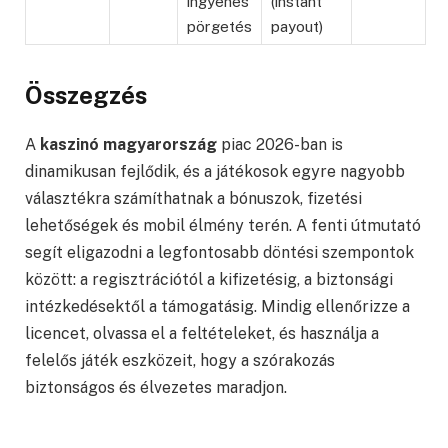
ingyenes
(instant
pörgetés
payout)
Összegzés
A
kaszinó magyarország
piac 2026-ban is
dinamikusan fejlődik, és a játékosok egyre nagyobb
választékra számíthatnak a bónuszok, fizetési
lehetőségek és mobil élmény terén. A fenti útmutató
segít eligazodni a legfontosabb döntési szempontok
között: a regisztrációtól a kifizetésig, a biztonsági
intézkedésektől a támogatásig. Mindig ellenőrizze a
licencet, olvassa el a feltételeket, és használja a
felelős játék eszközeit, hogy a szórakozás
biztonságos és élvezetes maradjon.