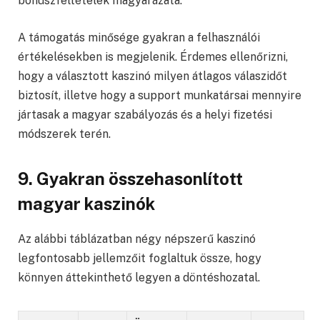
bónuszfeltételek magyarázata.
A támogatás minősége gyakran a felhasználói
értékelésekben is megjelenik. Érdemes ellenőrizni,
hogy a választott kaszinó milyen átlagos válaszidőt
biztosít, illetve hogy a support munkatársai mennyire
jártasak a magyar szabályozás és a helyi fizetési
módszerek terén.
9. Gyakran összehasonlított
magyar kaszinók
Az alábbi táblázatban négy népszerű kaszinó
legfontosabb jellemzőit foglaltuk össze, hogy
könnyen áttekinthető legyen a döntéshozatal.