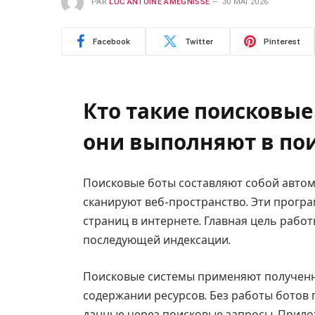
PAR
LUC ANTOINE AMEGNISSE
30 MAI 2026
Facebook
Twitter
Pinterest
Кто такие поисковы
они выполняют в по
Поисковые боты составляют собой авто
сканируют веб-пространство. Эти прог
страниц в интернете. Главная цель рабо
последующей индексации.
Поисковые системы применяют полученн
содержании ресурсов. Без работы ботов 
данные через поисковые запросы. Прило