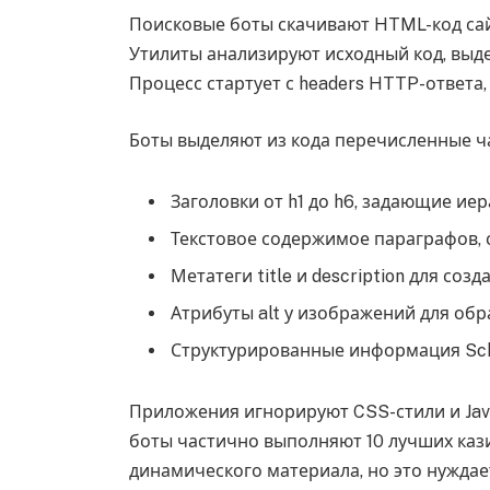
Поисковые боты скачивают HTML-код сайт
Утилиты анализируют исходный код, выд
Процесс стартует с headers HTTP-ответа
Боты выделяют из кода перечисленные ч
Заголовки от h1 до h6, задающие и
Текстовое содержимое параграфов, 
Метатеги title и description для соз
Атрибуты alt у изображений для об
Структурированные информация Sch
Приложения игнорируют CSS-стили и Jav
боты частично выполняют 10 лучших каз
динамического материала, но это нужда