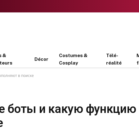
s &
Costumes &
Télé-
Décor
teurs
Cosplay
réalité
f
ыполняют в поиске
е боты и какую функцию
е