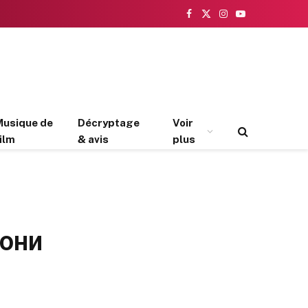
Facebook
X
Instagram
YouTube
(Twitter)
Musique de
Décryptage
Voir
ilm
& avis
plus
 они