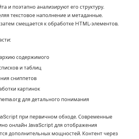
а и поэтапно анализируют его структуру.
еляя текстовое наполнение и метаданные.
, затем смещается к обработке HTML-элементов.
асти:
ерархию содержимого
списков и таблиц
дания сниппетов
работки картинок
ema.org для детального понимания
aScript при первичном обходе. Современные
ино онлайн JavaScript для отображения
ется дополнительных мощностей. Контент через