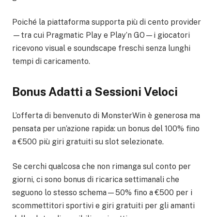
Poiché la piattaforma supporta più di cento provider
—tra cui Pragmatic Play e Play’n GO—i giocatori
ricevono visual e soundscape freschi senza lunghi
tempi di caricamento.
Bonus Adatti a Sessioni Veloci
L’offerta di benvenuto di MonsterWin è generosa ma
pensata per un’azione rapida: un bonus del 100% fino
a €500 più giri gratuiti su slot selezionate.
Se cerchi qualcosa che non rimanga sul conto per
giorni, ci sono bonus di ricarica settimanali che
seguono lo stesso schema—50% fino a €500 per i
scommettitori sportivi e giri gratuiti per gli amanti