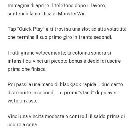
Immagina di aprire il telefono dopo il lavoro,
sentendo la notifica di MonsterWin.
Tap “Quick Play” e ti trovi su una slot ad alta volatilità
che termina il suo primo giro in trenta secondi.
I rulli girano velocemente; la colonna sonora si
intensifica; vinci un piccolo bonus e decidi di uscire
prima che finisca.
Poi passi a una mano di blackjack rapida—due carte
distribuite in secondi—e premi “stand” dopo aver
visto un asso.
Vinci una vincita modesta e controlli il saldo prima di
uscire a cena.