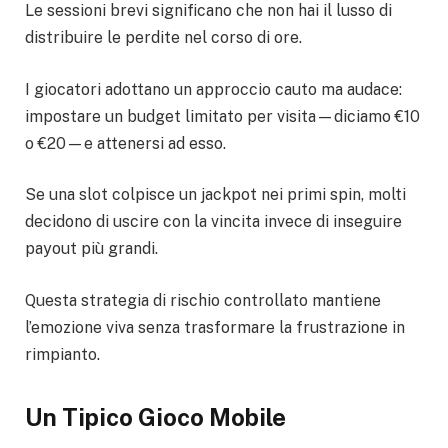
Le sessioni brevi significano che non hai il lusso di
distribuire le perdite nel corso di ore.
I giocatori adottano un approccio cauto ma audace:
impostare un budget limitato per visita—diciamo €10
o €20—e attenersi ad esso.
Se una slot colpisce un jackpot nei primi spin, molti
decidono di uscire con la vincita invece di inseguire
payout più grandi.
Questa strategia di rischio controllato mantiene
l’emozione viva senza trasformare la frustrazione in
rimpianto.
Un Tipico Gioco Mobile