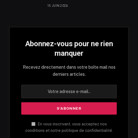
15 JUIN 2026
Abonnez-vous pour ne rien
manquer
Recevez directement dans votre boîte mail nos
derniers articles.
En vous inscrivant, vous acceptez nos
conditions et notre politique de confidentialité.