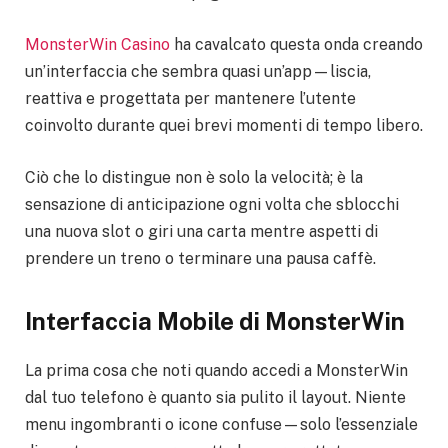
MonsterWin Casino
ha cavalcato questa onda creando
un’interfaccia che sembra quasi un’app—liscia,
reattiva e progettata per mantenere l’utente
coinvolto durante quei brevi momenti di tempo libero.
Ciò che lo distingue non è solo la velocità; è la
sensazione di anticipazione ogni volta che sblocchi
una nuova slot o giri una carta mentre aspetti di
prendere un treno o terminare una pausa caffè.
Interfaccia Mobile di MonsterWin
La prima cosa che noti quando accedi a MonsterWin
dal tuo telefono è quanto sia pulito il layout. Niente
menu ingombranti o icone confuse—solo l’essenziale