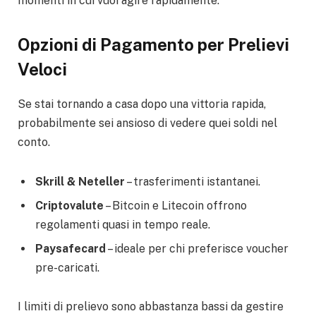
momenti in cui vuoi agire rapidamente.
Opzioni di Pagamento per Prelievi
Veloci
Se stai tornando a casa dopo una vittoria rapida,
probabilmente sei ansioso di vedere quei soldi nel
conto.
Skrill & Neteller
– trasferimenti istantanei.
Criptovalute
– Bitcoin e Litecoin offrono
regolamenti quasi in tempo reale.
Paysafecard
– ideale per chi preferisce voucher
pre-caricati.
I limiti di prelievo sono abbastanza bassi da gestire