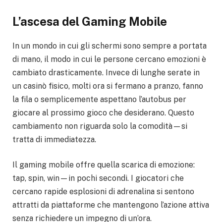
L’ascesa del Gaming Mobile
In un mondo in cui gli schermi sono sempre a portata
di mano, il modo in cui le persone cercano emozioni è
cambiato drasticamente. Invece di lunghe serate in
un casinò fisico, molti ora si fermano a pranzo, fanno
la fila o semplicemente aspettano l’autobus per
giocare al prossimo gioco che desiderano. Questo
cambiamento non riguarda solo la comodità—si
tratta di immediatezza.
Il gaming mobile offre quella scarica di emozione:
tap, spin, win—in pochi secondi. I giocatori che
cercano rapide esplosioni di adrenalina si sentono
attratti da piattaforme che mantengono l’azione attiva
senza richiedere un impegno di un’ora.