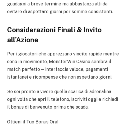
guadagni a breve termine ma abbastanza alti da
evitare di aspettare giorni per somme consistenti.
Considerazioni Finali & Invito
all’Azione
Per i giocatori che apprezzano vincite rapide mentre
sono in movimento, MonsterWin Casino sembra il
match perfetto—interfaccia veloce, pagamenti
istantanei e ricompense che non aspettano giorni.
Se sei pronto a vivere quella scarica di adrenalina
ogni volta che apri il telefono, iscriviti oggi e richiedi
il bonus di benvenuto prima che scada.
Ottieni il Tuo Bonus Ora!