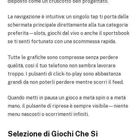
disposto come un cruscotto ben progettato.
La navigazione è intuitiva: un singolo tap ti porta dalla
schermata principale direttamente alla tua categoria
preferita—slots, giochi dal vivo o anche il sportsbook
se ti senti fortunato con una scommessa rapida.
Tutte le grafiche sono compresse senza perdere
qualità, così il tuo telefono non sembra lavorare
troppo. I pulsanti di click‑to‑play sono abbastanza
grandi da non poterli perdere mentre scorri il feed.
Quando metti in pausa un gioco a metà spin o a metà
mano, il pulsante di ripresa è sempre visibile—niente
menu nascosti o scorrimenti infiniti.
Selezione di Giochi Che Si