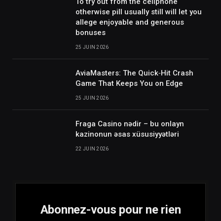
To try out from the cellphone
otherwise pill usually still will let you
allege enjoyable and generous
bonuses
25 JUIN 2026
AviaMasters: The Quick‑Hit Crash
Game That Keeps You on Edge
25 JUIN 2026
Fraga Casino nədir – bu onlayn
kazinonun əsas xüsusiyyətləri
22 JUIN 2026
Abonnez-vous pour ne rien