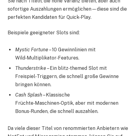
Sie nach Titeln, die hohe Varianz bieten, aber auch
sofortige Auszahlungen ermöglichen—diese sind die
perfekten Kandidaten für Quick‑Play.
Beispiele geeigneter Slots sind:
Mystic Fortune
– 10 Gewinnlinien mit
Wild‑Multiplikator‑Features.
Thunderstrike
– Ein blitz‑themed Slot mit
Freispiel‑Triggern, die schnell große Gewinne
bringen können.
Cash Splash
– Klassische
Früchte‑Maschinen‑Optik, aber mit modernen
Bonus‑Runden, die schnell auszahlen.
Da viele dieser Titel von renommierten Anbietern wie