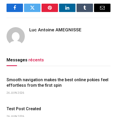
Facebook
Twitter
Pinterest
LinkedIn
Tumblr
Email
Luc Antoine AMEGNISSE
Messages
récents
Smooth navigation makes the best online pokies feel
effortless from the first spin
26 JUIN 2026
Test Post Created
26 JUIN 2026