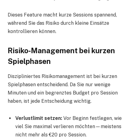
Dieses Feature macht kurze Sessions spannend,
während Sie das Risiko durch kleine Einsätze
kontrollieren können.
Risiko‑Management bei kurzen
Spielphasen
Diszipliniertes Risikomanagement ist bei kurzen
Spielphasen entscheidend. Da Sie nur wenige
Minuten und ein begrenztes Budget pro Session
haben, ist jede Entscheidung wichtig.
Verlustlimit setzen:
Vor Beginn festlegen, wie
viel Sie maximal verlieren möchten—meistens
nicht mehr als €20 pro Session.