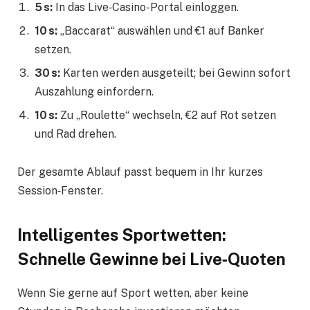
5 s:
In das Live‑Casino-Portal einloggen.
10 s:
„Baccarat“ auswählen und €1 auf Banker
setzen.
30 s:
Karten werden ausgeteilt; bei Gewinn sofort
Auszahlung einfordern.
10 s:
Zu „Roulette“ wechseln, €2 auf Rot setzen
und Rad drehen.
Der gesamte Ablauf passt bequem in Ihr kurzes
Session‑Fenster.
Intelligentes Sportwetten:
Schnelle Gewinne bei Live‑Quoten
Wenn Sie gerne auf Sport wetten, aber keine