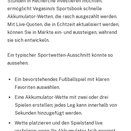
Stunden in Recherche investieren möchten,
ermöglicht Vegasino’s Sportsbook schnelle
Akkumulator‑Wetten, die rasch ausgezahlt werden.
Mit Live‑Quoten, die in Echtzeit aktualisiert werden,
können Sie in Märkte ein‑ und aussteigen, während
sie sich entwickeln.
Ein typischer Sportwetten‑Ausschnitt könnte so
aussehen:
Ein bevorstehendes Fußballspiel mit klaren
Favoriten auswählen.
Eine Akkumulator‑Wette mit zwei oder drei
Spielen erstellen; jedes Leg kann innerhalb von
Sekunden hinzugefügt werden.
Wette platzieren und den Spielstand live
verfolgen; wenn Ihr Akkumulator früh gewinnt,