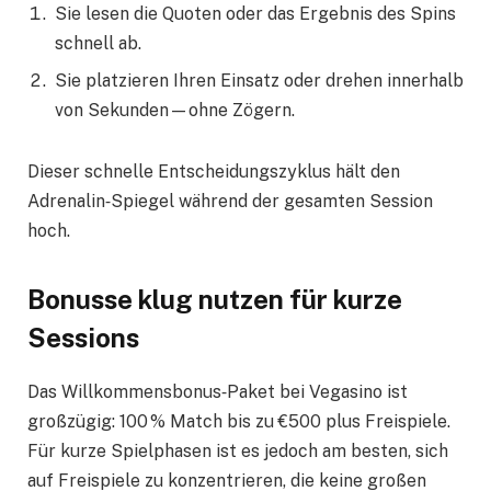
Sie lesen die Quoten oder das Ergebnis des Spins
schnell ab.
Sie platzieren Ihren Einsatz oder drehen innerhalb
von Sekunden—ohne Zögern.
Dieser schnelle Entscheidungszyklus hält den
Adrenalin‑Spiegel während der gesamten Session
hoch.
Bonusse klug nutzen für kurze
Sessions
Das Willkommensbonus‑Paket bei Vegasino ist
großzügig: 100 % Match bis zu €500 plus Freispiele.
Für kurze Spielphasen ist es jedoch am besten, sich
auf Freispiele zu konzentrieren, die keine großen