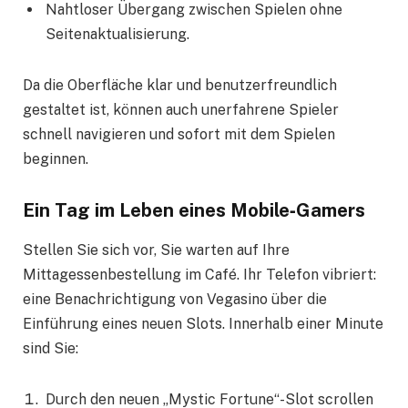
Nahtloser Übergang zwischen Spielen ohne
Seitenaktualisierung.
Da die Oberfläche klar und benutzerfreundlich
gestaltet ist, können auch unerfahrene Spieler
schnell navigieren und sofort mit dem Spielen
beginnen.
Ein Tag im Leben eines Mobile‑Gamers
Stellen Sie sich vor, Sie warten auf Ihre
Mittagessenbestellung im Café. Ihr Telefon vibriert:
eine Benachrichtigung von Vegasino über die
Einführung eines neuen Slots. Innerhalb einer Minute
sind Sie:
Durch den neuen „Mystic Fortune“-Slot scrollen