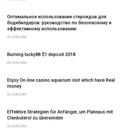
Оптимальное использование стероидов для
бодибилдеров: руководство по безопасному и
эффективному использованию
26 JUIN 2026
Burning lucky88 $1 deposit 2018
26 JUIN 2026
Enjoy On-line casino aquarium slot which have Real
money
26 JUIN 2026
Effektive Strategien für Anfänger, um Plateaus mit
Clenbuterol zu überwinden
26 JUIN 2026