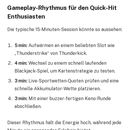
Gameplay‑Rhythmus für den Quick‑Hit
Enthusiasten
Die typische 15‑Minuten‑Session könnte so aussehen:
5 min:
Aufwärmen an einem beliebten Slot wie
„Thunderstrike“ von Thunderkick.
4 min:
Wechsel zu einem schnell laufenden
Blackjack‑Spiel, um Kartenstrategie zu testen.
3 min:
Live‑Sportwetten‑Quoten prüfen und eine
schnelle Akkumulator‑Wette platzieren.
3 min:
Mit einer buzzer‑fertigen Keno‑Runde
abschließen.
Dieser Rhythmus hält die Energie hoch, während jede