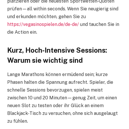
platzieren oder die neuesten Sportwetten‑Quoten
prüfen—all within seconds. Wenn Sie neugierig sind
und erkunden möchten, gehen Sie zu
https://vegasinospielen.de/de-de/
und tauchen Sie in
die Action ein.
Kurz, Hoch‑Intensive Sessions:
Warum sie wichtig sind
Lange Marathons können ermüdend sein; kurze
Phasen halten die Spannung aufrecht. Spieler, die
schnelle Sessions bevorzugen, spielen meist
zwischen 10 und 20 Minuten—genug Zeit, um einen
neuen Slot zu testen oder ihr Glück an einem
Blackjack‑Tisch zu versuchen, ohne sich ausgelaugt
zu fühlen.