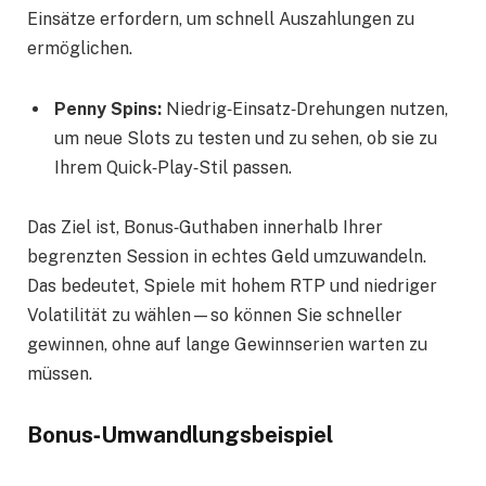
Einsätze erfordern, um schnell Auszahlungen zu
ermöglichen.
Penny Spins:
Niedrig‑Einsatz‑Drehungen nutzen,
um neue Slots zu testen und zu sehen, ob sie zu
Ihrem Quick‑Play‑Stil passen.
Das Ziel ist, Bonus‑Guthaben innerhalb Ihrer
begrenzten Session in echtes Geld umzuwandeln.
Das bedeutet, Spiele mit hohem RTP und niedriger
Volatilität zu wählen—so können Sie schneller
gewinnen, ohne auf lange Gewinnserien warten zu
müssen.
Bonus‑Umwandlungsbeispiel