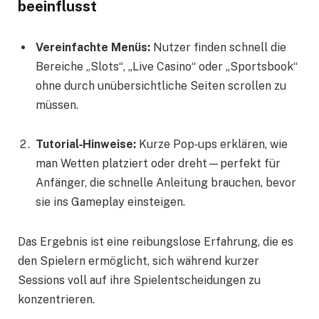
beeinflusst
Vereinfachte Menüs:
Nutzer finden schnell die
Bereiche „Slots“, „Live Casino“ oder „Sportsbook“
ohne durch unübersichtliche Seiten scrollen zu
müssen.
Tutorial‑Hinweise:
Kurze Pop‑ups erklären, wie
man Wetten platziert oder dreht—perfekt für
Anfänger, die schnelle Anleitung brauchen, bevor
sie ins Gameplay einsteigen.
Das Ergebnis ist eine reibungslose Erfahrung, die es
den Spielern ermöglicht, sich während kurzer
Sessions voll auf ihre Spielentscheidungen zu
konzentrieren.