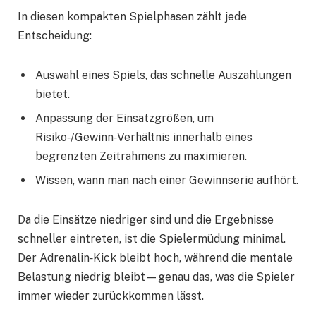
In diesen kompakten Spielphasen zählt jede
Entscheidung:
Auswahl eines Spiels, das schnelle Auszahlungen
bietet.
Anpassung der Einsatzgrößen, um
Risiko‑/Gewinn‑Verhältnis innerhalb eines
begrenzten Zeitrahmens zu maximieren.
Wissen, wann man nach einer Gewinnserie aufhört.
Da die Einsätze niedriger sind und die Ergebnisse
schneller eintreten, ist die Spielermüdung minimal.
Der Adrenalin‑Kick bleibt hoch, während die mentale
Belastung niedrig bleibt—genau das, was die Spieler
immer wieder zurückkommen lässt.