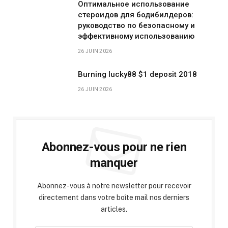
Оптимальное использование
стероидов для бодибилдеров:
руководство по безопасному и
эффективному использованию
26 JUIN 2026
Burning lucky88 $1 deposit 2018
26 JUIN 2026
Abonnez-vous pour ne rien
manquer
Abonnez-vous à notre newsletter pour recevoir
directement dans votre boîte mail nos derniers
articles.