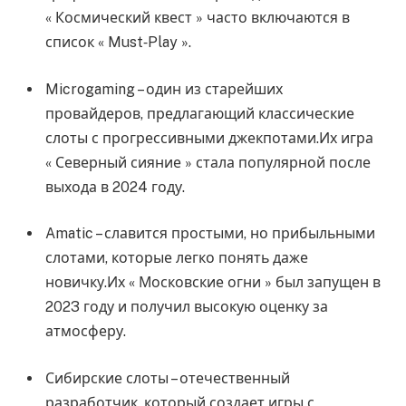
« Космический квест » часто включаются в
список « Must‑Play ».
Microgaming – один из старейших
провайдеров, предлагающий классические
слоты с прогрессивными джекпотами.Их игра
« Северный сияние » стала популярной после
выхода в 2024 году.
Amatic – славится простыми, но прибыльными
слотами, которые легко понять даже
новичку.Их « Московские огни » был запущен в
2023 году и получил высокую оценку за
атмосферу.
Сибирские слоты – отечественный
разработчик, который создает игры с