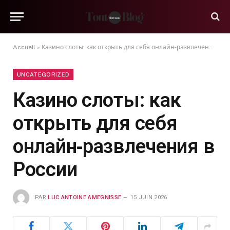
Accueil
»
Казино слоты: как открыть для себя онлайн‑развлечения в России
UNCATEGORIZED
Казино слоты: как
открыть для себя
онлайн‑развлечения в
России
PAR
LUC ANTOINE AMEGNISSE
15 JUIN 2026