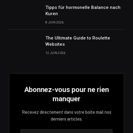
Tipps für hormonelle Balance nach
Kuren
8 JUIN 2026
The Ultimate Guide to Roulette
Websites
12 JUIN 2026
Abonnez-vous pour ne rien
manquer
Recevez directement dans votre boîte mail nos
derniers articles.