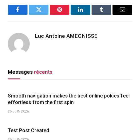
Facebook
Twitter
Pinterest
LinkedIn
Tumblr
Email
Luc Antoine AMEGNISSE
Messages
récents
Smooth navigation makes the best online pokies feel
effortless from the first spin
26 JUIN 2026
Test Post Created
26 JUIN 2026