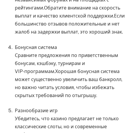
рейтингами.Обратите внимание на скорость
выплат и качество клиентской поддержки.Если
большинство отзывов положительные и нет
жалоб на задержки выплат, это хороший знак.
Бонусная система
Сравните предложения по приветственным
бонусам, кэшбэку, турнирам и
VIP‑программам.Хорошая бонусная система
может существенно увеличить ваш банкролл,
но важно читать условия, чтобы избежать
скрытых требований по отыгрышу.
Разнообразие игр
Убедитесь, что казино предлагает не только
классические слоты, но и современные