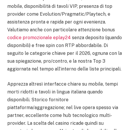
mobile, disponibilità di tavoli VIP, presenza di top
provider come Evolution/Pragmatic/Playtech, e
assistenza pronta e rapida per ogni evenienza.
Valutiamo anche con particolare attenzione bonus
codice promozionale eplay24
senza deposito (quando
disponibili) e free spin con RTP abbordabile. Di
seguito le categorie chiave per il 2026, ognuna con la
sua spiegazione, pro/contro, e la nostra Top 3
aggiornata nel tempo all’interno delle liste principali.
Apprezza altresì interfacce chiare su mobile, tempi
morti ridotti e tavoli in lingua italiana quando
disponibili. Storico fornitore
piattaforma/aggregazione; nel live opera spesso via
partner, eccellente come hub tecnologico multi-
provider. La scelta del casino ricade quindi su