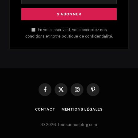
En vous inscrivant, vous acceptez nos
conditions et notre politique de confidentialité.
Facebook
X
Instagram
Pinterest
(Twitter)
CONTACT
MENTIONS LÉGALES
© 2026 Toutsurmonblog.com