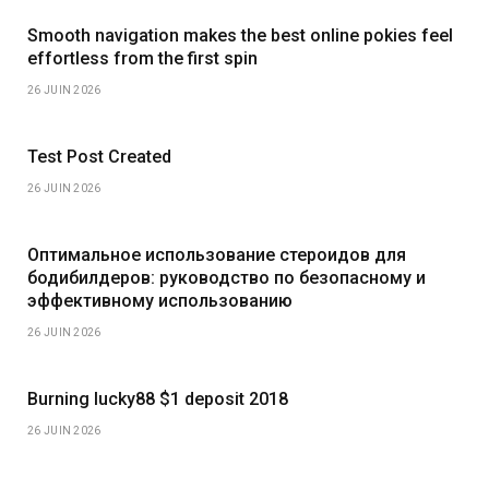
Smooth navigation makes the best online pokies feel
effortless from the first spin
26 JUIN 2026
Test Post Created
26 JUIN 2026
Оптимальное использование стероидов для
бодибилдеров: руководство по безопасному и
эффективному использованию
26 JUIN 2026
Burning lucky88 $1 deposit 2018
26 JUIN 2026