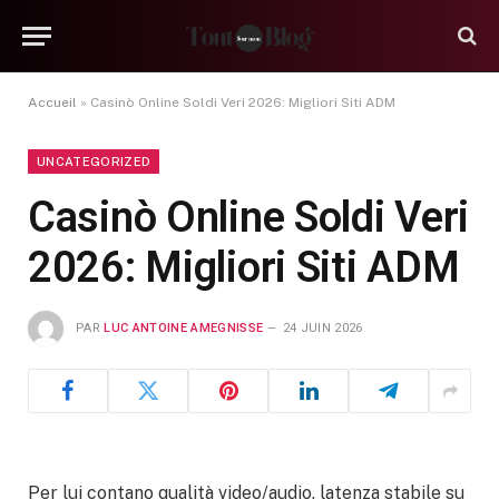
Accueil
»
Casinò Online Soldi Veri 2026: Migliori Siti ADM
UNCATEGORIZED
Casinò Online Soldi Veri
2026: Migliori Siti ADM
PAR
LUC ANTOINE AMEGNISSE
24 JUIN 2026
Per lui contano qualità video/audio, latenza stabile su