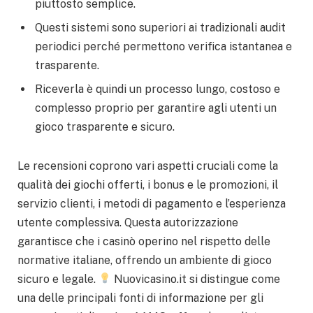
piuttosto semplice.
Questi sistemi sono superiori ai tradizionali audit
periodici perché permettono verifica istantanea e
trasparente.
Riceverla è quindi un processo lungo, costoso e
complesso proprio per garantire agli utenti un
gioco trasparente e sicuro.
Le recensioni coprono vari aspetti cruciali come la
qualità dei giochi offerti, i bonus e le promozioni, il
servizio clienti, i metodi di pagamento e l’esperienza
utente complessiva. Questa autorizzazione
garantisce che i casinò operino nel rispetto delle
normative italiane, offrendo un ambiente di gioco
sicuro e legale.
Nuovicasino.it si distingue come
una delle principali fonti di informazione per gli