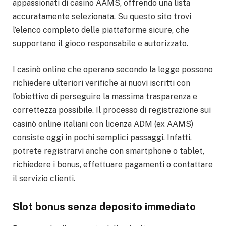
appassionati di casino AAMS, offrendo una lista
accuratamente selezionata. Su questo sito trovi
l’elenco completo delle piattaforme sicure, che
supportano il gioco responsabile e autorizzato.
I casinò online che operano secondo la legge possono
richiedere ulteriori verifiche ai nuovi iscritti con
l’obiettivo di perseguire la massima trasparenza e
correttezza possibile. Il processo di registrazione sui
casinò online italiani con licenza ADM (ex AAMS)
consiste oggi in pochi semplici passaggi. Infatti,
potrete registrarvi anche con smartphone o tablet,
richiedere i bonus, effettuare pagamenti o contattare
il servizio clienti.
Slot bonus senza deposito immediato