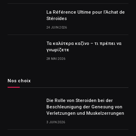
La Référence Ultime pour l’Achat de
Stéroïdes
24 JUIN 2026
Τα καλύτερα καζίνο – τι πρέπει να
γνωρίζετε
28 MAI 2026
Nos choix
Die Rolle von Steroiden bei der
Beschleunigung der Genesung von
Verletzungen und Muskelzerrungen
3 JUIN 2026