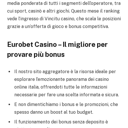
media ponderata di tutti i segmenti dell’operatore, tra
cui sport, casinò e altri giochi. Questo mese il ranking
vede l’ingresso di Vincitu casino, che scala le posizioni
grazie a un’offerta di gioco e bonus competitiva.
Eurobet Casino – Il migliore per
provare più bonus
Il nostro sito aggregatore è la risorsa ideale per
esplorare l’emozionante panorama dei casino
online italia, offrendoti tutte le informazioni
necessarie per fare una scelta informata e sicura.
E non dimentichiamo i bonus e le promozioni, che
spesso danno un boost al tuo budget.
Il funzionamento dei bonus senza deposito è