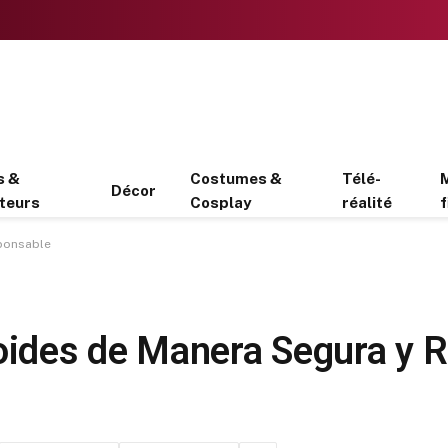
s &
Costumes &
Télé-
Décor
teurs
Cosplay
réalité
f
ponsable
ides de Manera Segura y 