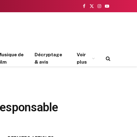
Facebook
X
Instagram
YouTube
(Twitter)
Musique de
Décryptage
Voir
ilm
& avis
plus
Responsable