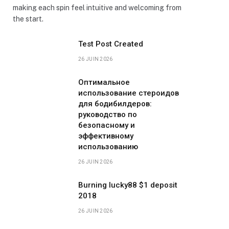
making each spin feel intuitive and welcoming from
the start.
Test Post Created
26 JUIN 2026
Оптимальное
использование стероидов
для бодибилдеров:
руководство по
безопасному и
эффективному
использованию
26 JUIN 2026
Burning lucky88 $1 deposit
2018
26 JUIN 2026