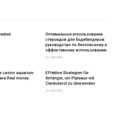
reated
Оптимальное использование
стероидов для бодибилдеров:
руководство по безопасному и
эффективному использованию
26 JUIN 2026
ne casino aquarium
Effektive Strategien für
have Real money
Anfänger, um Plateaus mit
Clenbuterol zu überwinden
26 JUIN 2026