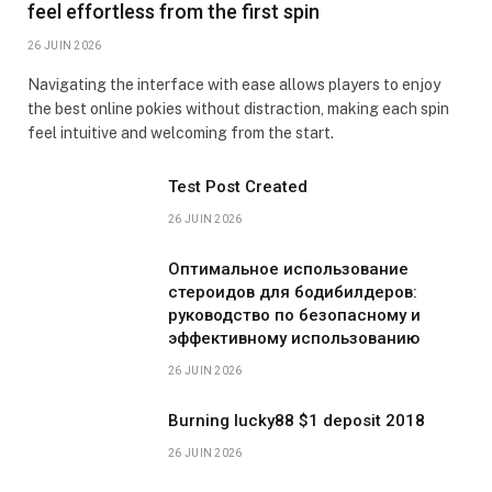
feel effortless from the first spin
26 JUIN 2026
Navigating the interface with ease allows players to enjoy
the best online pokies without distraction, making each spin
feel intuitive and welcoming from the start.
Test Post Created
26 JUIN 2026
Оптимальное использование
стероидов для бодибилдеров:
руководство по безопасному и
эффективному использованию
26 JUIN 2026
Burning lucky88 $1 deposit 2018
26 JUIN 2026