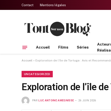
Contact
Mentions légales
Acteur
Accueil
Films
Séries
Réalisa
Accueil
»
Exploration de l’île de Tortuga : Avis et Recommand
UNCATEGORIZED
Exploration de l’île 
PAR
LUC ANTOINE AMEGNISSE
26 JUIN 2026