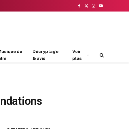
Facebook
X
Instagram
YouTube
(Twitter)
Musique de
Décryptage
Voir
ilm
& avis
plus
andations