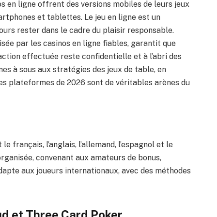
os en ligne offrent des versions mobiles de leurs jeux
rtphones et tablettes. Le jeu en ligne est un
jours rester dans le cadre du plaisir responsable.
sée par les casinos en ligne fiables, garantit que
ion effectuée reste confidentielle et à l’abri des
nes à sous aux stratégies des jeux de table, en
 les plateformes de 2026 sont de véritables arènes du
 français, l’anglais, l’allemand, l’espagnol et le
n organisée, convenant aux amateurs de bonus,
adapte aux joueurs internationaux, avec des méthodes
ud et Three Card Poker