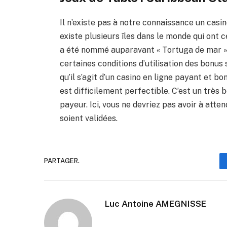
Il n’existe pas à notre connaissance un casin
existe plusieurs îles dans le monde qui ont 
a été nommé auparavant « Tortuga de mar » 
certaines conditions d’utilisation des bonus
qu’il s’agit d’un casino en ligne payant et bo
est difficilement perfectible. C’est un très b
payeur. Ici, vous ne devriez pas avoir à att
soient validées.
PARTAGER.
Luc Antoine AMEGNISSE