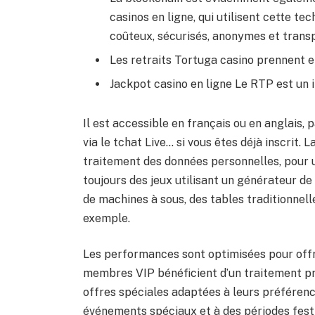
casinos en ligne, qui utilisent cette t
coûteux, sécurisés, anonymes et trans
Les retraits Tortuga casino prennent en
Jackpot casino en ligne Le RTP est un i
Il est accessible en français ou en anglais, 
via le tchat Live… si vous êtes déjà inscrit.
traitement des données personnelles, pour u
toujours des jeux utilisant un générateur 
de machines à sous, des tables traditionnell
exemple.
Les performances sont optimisées pour offri
membres VIP bénéficient d’un traitement pri
offres spéciales adaptées à leurs préférenc
événements spéciaux et à des périodes fest