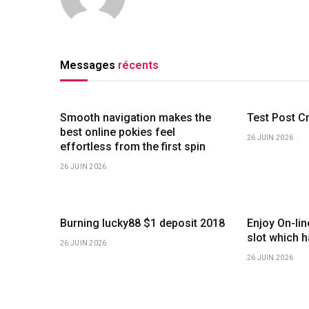
Messages
récents
Smooth navigation makes the
Test Post C
best online pokies feel
26 JUIN 2026
effortless from the first spin
26 JUIN 2026
Burning lucky88 $1 deposit 2018
Enjoy On-li
slot which 
26 JUIN 2026
26 JUIN 2026