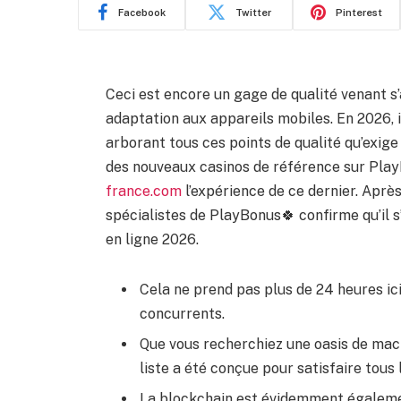
Facebook
Twitter
Pinterest
Ceci est encore un gage de qualité venant s
adaptation aux appareils mobiles. En 2026, i
arborant tous ces points de qualité qu’exige
des nouveaux casinos de référence sur PlayBo
france.com
l’expérience de ce dernier. Après
spécialistes de PlayBonus🍀 confirme qu’il s
en ligne 2026.
Cela ne prend pas plus de 24 heures ici
concurrents.
Que vous recherchiez une oasis de mach
liste a été conçue pour satisfaire tous 
La blockchain est évidemment égaleme