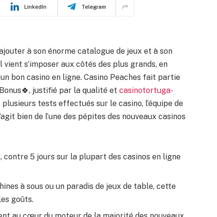
LinkedIn
Telegram
’ajouter à son énorme catalogue de jeux et à son
l vient s’imposer aux côtés des plus grands, en
 un bon casino en ligne. Casino Peaches fait partie
nus🍀, justifié par la qualité et
casinotortuga-
 plusieurs tests effectués sur le casino, l’équipe de
’agit bien de l’une des pépites des nouveaux casinos
, contre 5 jours sur la plupart des casinos en ligne
ines à sous ou un paradis de jeux de table, cette
les goûts.
nt au cœur du moteur de la majorité des nouveaux