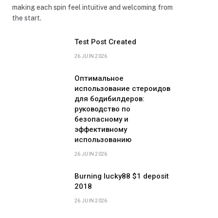
making each spin feel intuitive and welcoming from
the start.
Test Post Created
26 JUIN 2026
Оптимальное
использование стероидов
для бодибилдеров:
руководство по
безопасному и
эффективному
использованию
26 JUIN 2026
Burning lucky88 $1 deposit
2018
26 JUIN 2026