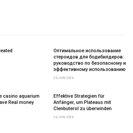
reated
Оптимальное использование
стероидов для бодибилдеров:
руководство по безопасному и
эффективному использованию
26 JUIN 2026
ne casino aquarium
Effektive Strategien für
have Real money
Anfänger, um Plateaus mit
Clenbuterol zu überwinden
26 JUIN 2026