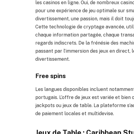
les casinos en ligne. Oui, de nombreux casin
pour une expérience de jeu optimale sur sma
divertissement, une passion, mais il doit tou
Cette technologie de cryptage avancée, utili
chaque information partagée, chaque transact
regards indiscrets. De la frénésie des machi
passant par l’immersion des jeux en direct,
divertissement.
Free spins
Les langues disponibles incluent notamment le
portugais. L’offre de jeux est variée et bie
jackpots ou jeux de table. La plateforme s’
de paiement locales et multidevise.
Jeux de Table : Caribbean St