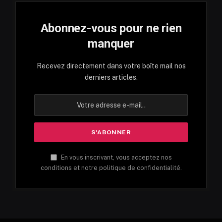
Abonnez-vous pour ne rien
manquer
Recevez directement dans votre boîte mail nos
derniers articles.
En vous inscrivant, vous acceptez nos
conditions et notre politique de confidentialité.