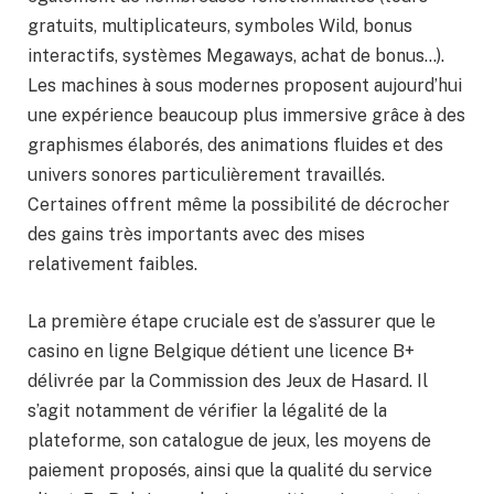
gratuits, multiplicateurs, symboles Wild, bonus
interactifs, systèmes Megaways, achat de bonus…).
Les machines à sous modernes proposent aujourd’hui
une expérience beaucoup plus immersive grâce à des
graphismes élaborés, des animations fluides et des
univers sonores particulièrement travaillés.
Certaines offrent même la possibilité de décrocher
des gains très importants avec des mises
relativement faibles.
La première étape cruciale est de s’assurer que le
casino en ligne Belgique détient une licence B+
délivrée par la Commission des Jeux de Hasard. Il
s’agit notamment de vérifier la légalité de la
plateforme, son catalogue de jeux, les moyens de
paiement proposés, ainsi que la qualité du service