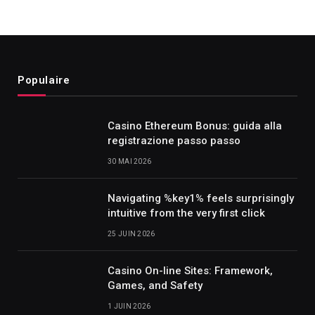
Populaire
Casino Ethereum Bonus: guida alla
registrazione passo passo
30 MAI 2026
Navigating %key1% feels surprisingly
intuitive from the very first click
25 JUIN 2026
Casino On-line Sites: Framework,
Games, and Safety
1 JUIN 2026