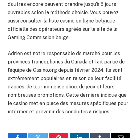
d’autres encore peuvent prendre jusqu’à 5 jours
ouvrables selon la méthode choisie. Vous pouvez
aussi consulter la liste casino en ligne belgique
officielle des opérateurs agréés sur le site de la
Gaming Commission belge.
Adrien est notre responsable de marché pour les
provinces francophones du Canada et fait partie de
l’équipe de Casino.org depuis février 2024. Ils sont
extrêmement populaires en raison de leur facilité
d’accès, de leur immense choix de jeux et leurs
nombreuses promotions. Cette dernière indique que
le casino met en place des mesures spécifiques pour
informer et prévenir des conduites à risques.