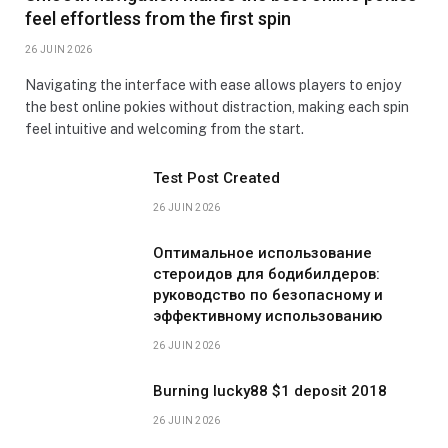
feel effortless from the first spin
26 JUIN 2026
Navigating the interface with ease allows players to enjoy
the best online pokies without distraction, making each spin
feel intuitive and welcoming from the start.
Test Post Created
26 JUIN 2026
Оптимальное использование
стероидов для бодибилдеров:
руководство по безопасному и
эффективному использованию
26 JUIN 2026
Burning lucky88 $1 deposit 2018
26 JUIN 2026