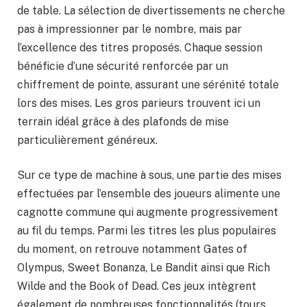
de table. La sélection de divertissements ne cherche
pas à impressionner par le nombre, mais par
l’excellence des titres proposés. Chaque session
bénéficie d’une sécurité renforcée par un
chiffrement de pointe, assurant une sérénité totale
lors des mises. Les gros parieurs trouvent ici un
terrain idéal grâce à des plafonds de mise
particulièrement généreux.
Sur ce type de machine à sous, une partie des mises
effectuées par l’ensemble des joueurs alimente une
cagnotte commune qui augmente progressivement
au fil du temps. Parmi les titres les plus populaires
du moment, on retrouve notamment Gates of
Olympus, Sweet Bonanza, Le Bandit ainsi que Rich
Wilde and the Book of Dead. Ces jeux intègrent
également de nombreuses fonctionnalités (tours