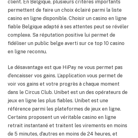
client. En Belgique, plusieurs critères importants
permettent de faire un choix éclairé parmi la liste
casino en ligne disponible. Choisir un casino en ligne
fiable Belgique adapté à ses attentes peut se révéler
complexe. Sa réputation positive lui permet de
fidéliser un public belge averti sur ce top 10 casino
en ligne reconnu.
Le désavantage est que HiPay ne vous permet pas
d’encaisser vos gains. L’application vous permet de
voir vos gains et votre progrès à chaque moment
dans le Circus Club. Unibet est un des opérateurs de
jeux en ligne les plus fiables. Unibet est une
référence parmi les plateformes de jeux en ligne.
Certains proposent un véritable casino en ligne
retrait instantané et traitent les virements en moins
de 5 minutes, d’autres en moins de 24 heures, et