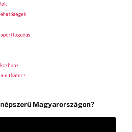
lek
 lehetőségek
, sportfogadás
útközben?
zámíthatsz?
rt népszerű Magyarországon?