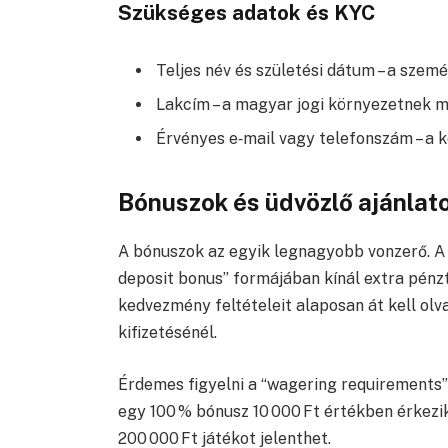
Szükséges adatok és KYC
Teljes név és születési dátum – a szem
Lakcím – a magyar jogi környezetnek m
Érvényes e‑mail vagy telefonszám – a 
Bónuszok és üdvözlő ajánlatok
A bónuszok az egyik legnagyobb vonzerő. A 
deposit bonus” formájában kínál extra pénz
kedvezmény feltételeit alaposan át kell ol
kifizetésénél.
Érdemes figyelni a “wagering requirements”
egy 100 % bónusz 10 000 Ft értékben érkezik
200 000 Ft játékot jelenthet.