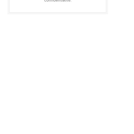
confidentialité.