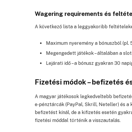
Wagering requirements és feltéte
A következő lista a leggyakoribb feltételek
Maximum nyeremény a bónuszból (pl. 5 
Megengedett játékok – általában a slo
Lejárati idő – a bónusz gyakran 30 napi
Fizetési módok – befizetés é
A magyar játékosok legkedveltebb befizetés
e‑pénztárcák (PayPal, Skrill, Neteller) és a
befizetést kínál, de a kifizetés esetén gyak
fizetési móddal történik a visszautalás.