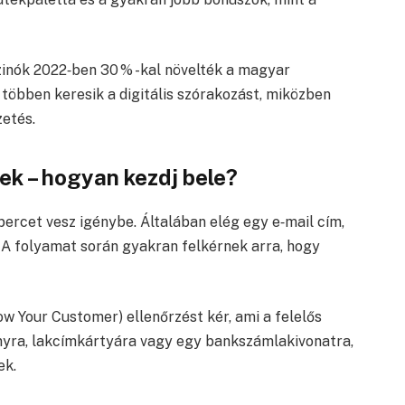
zinók 2022‑ben 30 % -kal növelték a magyar
 többen keresik a digitális szórakozást, miközben
zetés.
sek – hogyan kezdj bele?
percet vesz igénybe. Általában elég egy e‑mail cím,
 A folyamat során gyakran felkérnek arra, hogy
ow Your Customer) ellenőrzést kér, ami a felelős
ányra, lakcímkártyára vagy egy bankszámlakivonatra,
ek.