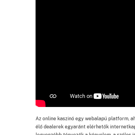
Az online kaszinó egy webalapú platform, a
élő dealerek egyaránt elérhetők internetk
legvonzóbb tényezők a kényelem, a széles j