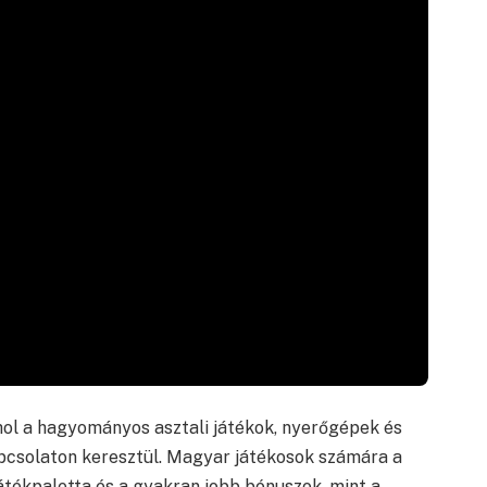
hol a hagyományos asztali játékok, nyerőgépek és
apcsolaton keresztül. Magyar játékosok számára a
átékpaletta és a gyakran jobb bónuszok, mint a