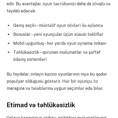
edir. Bu avantajlar, oyun təcrübənizi daha da zövqlü və
faydalı edəcək:
Geniş seçki – müxtəlif oyun növləri ilə əyləncə
Bonuslar – yeni oyunçular üçün xüsusi təkliflər
Mobil uyğunluq – hər yerdə oyun oynama imkanı
Təhlükəsizlik – qorunan məlumatlar və şəffaf
ödəniş sistemləri
Bu faydalar, onlayn kazino oyunlarının niyə bu qədər
populyar olduğunu göstərir. Hər bir oyunçu, öz
marağına və tələblərinə uyğun seçimlər edə bilər.
Etimad və təhlükəsizlik
Onlayn kazinoların etibarı, istifadəçi məlumatlarının