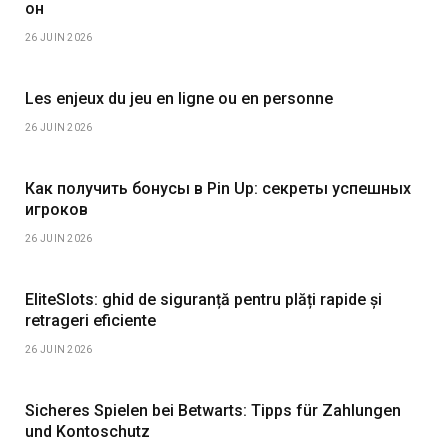
он
26 JUIN 2026
Les enjeux du jeu en ligne ou en personne
26 JUIN 2026
Как получить бонусы в Pin Up: секреты успешных
игроков
26 JUIN 2026
EliteSlots: ghid de siguranță pentru plăți rapide și
retrageri eficiente
26 JUIN 2026
Sicheres Spielen bei Betwarts: Tipps für Zahlungen
und Kontoschutz