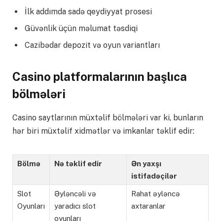
İlk addımda sadə qeydiyyat prosesi
Güvənlik üçün məlumat təsdiqi
Cazibədar depozit və oyun variantları
Casino platformalarının başlıca
bölmələri
Casino saytlarının müxtəlif bölmələri var ki, bunların
hər biri müxtəlif xidmətlər və imkanlar təklif edir:
Bölmə
Nə təklif edir
Ən yaxşı
istifadəçilər
Slot
Əyləncəli və
Rahat əyləncə
Oyunları
yaradıcı slot
axtaranlar
oyunları