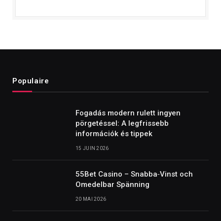
Populaire
Fogadás modern rulett ingyen
pörgetéssel: A legfrissebb
információk és tippek
15 JUIN 2026
55Bet Casino – Snabba‑Vinst och
Omedelbar Spänning
20 MAI 2026