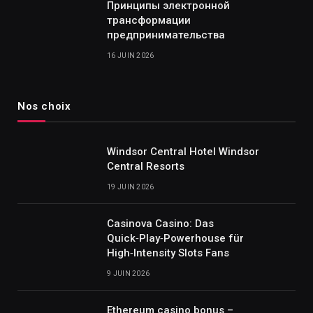
Принципы электронной
трансформации
предпринимательства
16 JUIN 2026
Nos choix
Windsor Central Hotel Windsor
Central Resorts
19 JUIN 2026
Casinova Casino: Das
Quick‑Play‑Powerhouse für
High‑Intensity Slots Fans
9 JUIN 2026
Ethereum casino bonus –