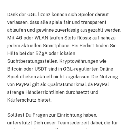
Dank der GGL lizenz können sich Spieler darauf
verlassen, dass alle spiele fair und transparent
ablaufen und gewinne zuverlässig ausgezahlt werden.
Mit 4G oder WLAN laufen Slots flüssig auf nahezu
jedem aktuellen Smartphone. Bei Bedarf finden Sie
Hilfe bei der BZgA oder lokalen
Suchtberatungsstellen. Kryptowährungen wie
Bitcoin oder USDT sind in GGL-regulierten Online
Spielotheken aktuell nicht zugelassen. Die Nutzung
von PayPal gilt als Qualitätsmerkmal, da PayPal
strenge Händlerrichtlinien durchsetzt und
Käuferschutz bietet.
Solltest Du Fragen zur Einrichtung haben,
unterstützt Dich unser Team jederzeit dabei, die für