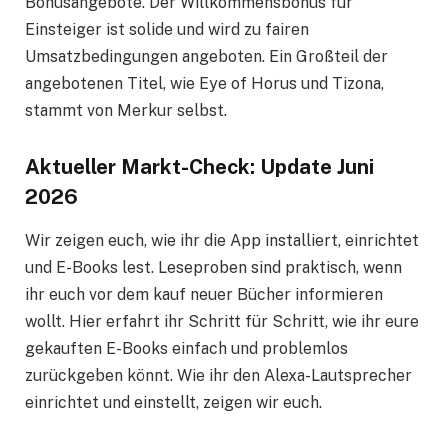
Bonusangebote. Der Willkommensbonus für
Einsteiger ist solide und wird zu fairen
Umsatzbedingungen angeboten. Ein Großteil der
angebotenen Titel, wie Eye of Horus und Tizona,
stammt von Merkur selbst.
Aktueller Markt-Check: Update Juni
2026
Wir zeigen euch, wie ihr die App installiert, einrichtet
und E-Books lest. Leseproben sind praktisch, wenn
ihr euch vor dem kauf neuer Bücher informieren
wollt. Hier erfahrt ihr Schritt für Schritt, wie ihr eure
gekauften E-Books einfach und problemlos
zurückgeben könnt. Wie ihr den Alexa-Lautsprecher
einrichtet und einstellt, zeigen wir euch.