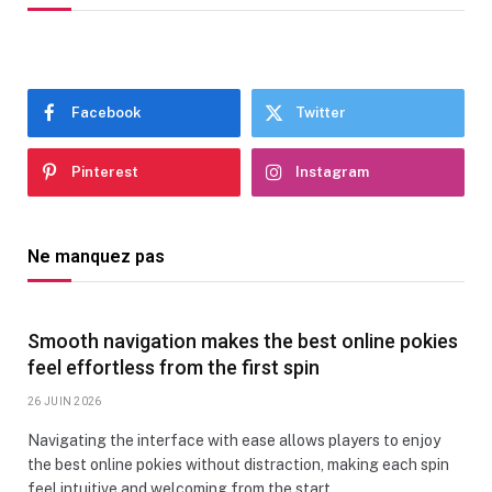
Facebook
Twitter
Pinterest
Instagram
Ne manquez pas
Smooth navigation makes the best online pokies
feel effortless from the first spin
26 JUIN 2026
Navigating the interface with ease allows players to enjoy
the best online pokies without distraction, making each spin
feel intuitive and welcoming from the start.