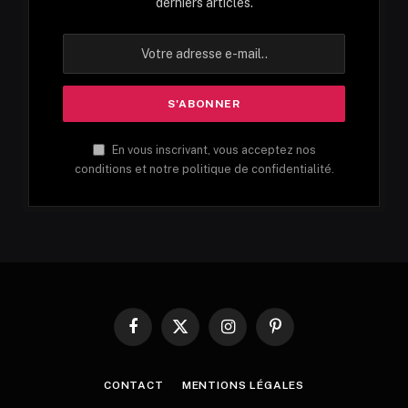
derniers articles.
En vous inscrivant, vous acceptez nos
conditions et notre politique de confidentialité.
Facebook
X
Instagram
Pinterest
(Twitter)
CONTACT
MENTIONS LÉGALES