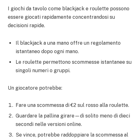
I giochi da tavolo come blackjack e roulette possono
essere giocati rapidamente concentrandosi su
decisioni rapide.
Il blackjack a una mano offre un regolamento
istantaneo dopo ogni mano.
Le roulette permettono scommesse istantanee su
singoli numeri o gruppi.
Un giocatore potrebbe:
Fare una scommessa di €2 sul rosso alla roulette.
Guardare la pallina girare—di solito meno di dieci
secondi nelle versioni online.
Se vince, potrebbe raddoppiare la scommessa al