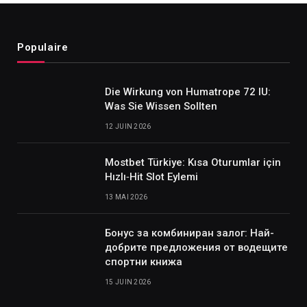
Populaire
Die Wirkung von Humatrope 72 IU:
Was Sie Wissen Sollten
12 JUIN 2026
Mostbet Türkiye: Kısa Oturumlar için
Hızlı‑Hit Slot Eylemi
13 MAI 2026
Бонус за комбиниран залог: Най-
добрите предложения от водещите
спортни книжа
15 JUIN 2026