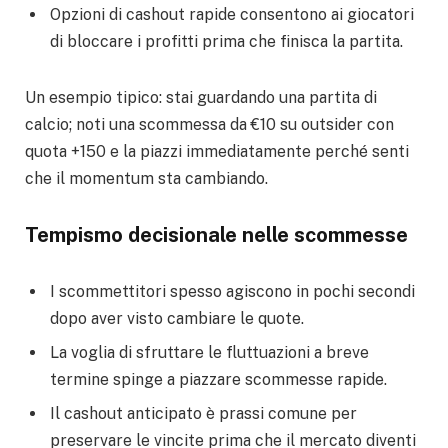
Opzioni di cashout rapide consentono ai giocatori
di bloccare i profitti prima che finisca la partita.
Un esempio tipico: stai guardando una partita di
calcio; noti una scommessa da €10 su outsider con
quota +150 e la piazzi immediatamente perché senti
che il momentum sta cambiando.
Tempismo decisionale nelle scommesse
I scommettitori spesso agiscono in pochi secondi
dopo aver visto cambiare le quote.
La voglia di sfruttare le fluttuazioni a breve
termine spinge a piazzare scommesse rapide.
Il cashout anticipato è prassi comune per
preservare le vincite prima che il mercato diventi