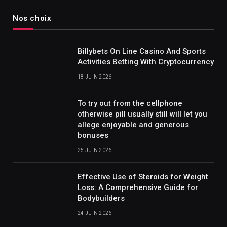
Nos choix
Billybets On Line Casino And Sports
Activities Betting With Cryptocurrency
18 JUIN 2026
To try out from the cellphone
otherwise pill usually still will let you
allege enjoyable and generous
bonuses
25 JUIN 2026
Effective Use of Steroids for Weight
Loss: A Comprehensive Guide for
Bodybuilders
24 JUIN 2026