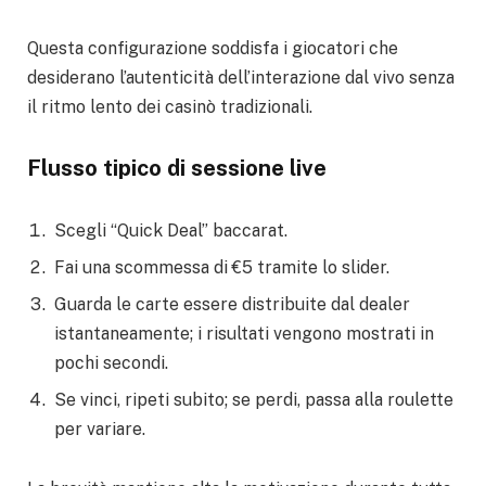
Questa configurazione soddisfa i giocatori che
desiderano l’autenticità dell’interazione dal vivo senza
il ritmo lento dei casinò tradizionali.
Flusso tipico di sessione live
Scegli “Quick Deal” baccarat.
Fai una scommessa di €5 tramite lo slider.
Guarda le carte essere distribuite dal dealer
istantaneamente; i risultati vengono mostrati in
pochi secondi.
Se vinci, ripeti subito; se perdi, passa alla roulette
per variare.