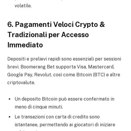
volatile.
6. Pagamenti Veloci Crypto &
Tradizionali per Accesso
Immediato
Depositi e prelievi rapidi sono essenziali per sessioni
brevi. Boomerang Bet supporta Visa, Mastercard,
Google Pay, Revolut, così come Bitcoin (BTC) e altre
criptovalute.
Un deposito Bitcoin può essere confermato in
meno di cinque minuti.
Le transazioni con carta di credito sono
istantanee, permettendo ai giocatori di iniziare