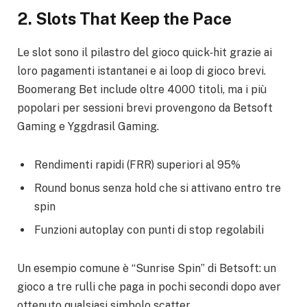
2. Slots That Keep the Pace
Le slot sono il pilastro del gioco quick‑hit grazie ai
loro pagamenti istantanei e ai loop di gioco brevi.
Boomerang Bet include oltre 4000 titoli, ma i più
popolari per sessioni brevi provengono da Betsoft
Gaming e Yggdrasil Gaming.
Rendimenti rapidi (FRR) superiori al 95%
Round bonus senza hold che si attivano entro tre
spin
Funzioni autoplay con punti di stop regolabili
Un esempio comune è “Sunrise Spin” di Betsoft: un
gioco a tre rulli che paga in pochi secondi dopo aver
ottenuto qualsiasi simbolo scatter.