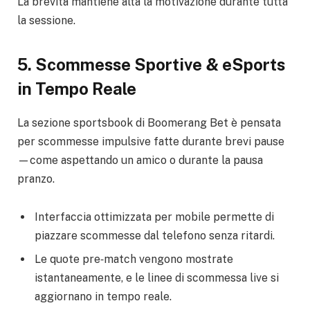
La brevità mantiene alta la motivazione durante tutta
la sessione.
5. Scommesse Sportive & eSports
in Tempo Reale
La sezione sportsbook di Boomerang Bet è pensata
per scommesse impulsive fatte durante brevi pause
—come aspettando un amico o durante la pausa
pranzo.
Interfaccia ottimizzata per mobile permette di
piazzare scommesse dal telefono senza ritardi.
Le quote pre‑match vengono mostrate
istantaneamente, e le linee di scommessa live si
aggiornano in tempo reale.