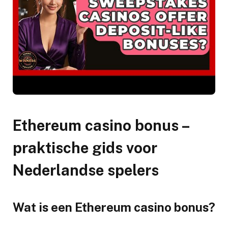
Ethereum casino bonus –
praktische gids voor
Nederlandse spelers
Wat is een Ethereum casino bonus?