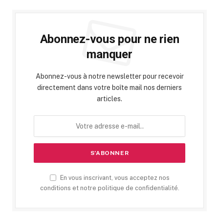
Abonnez-vous pour ne rien
manquer
Abonnez-vous à notre newsletter pour recevoir
directement dans votre boîte mail nos derniers
articles.
En vous inscrivant, vous acceptez nos
conditions et notre politique de confidentialité.