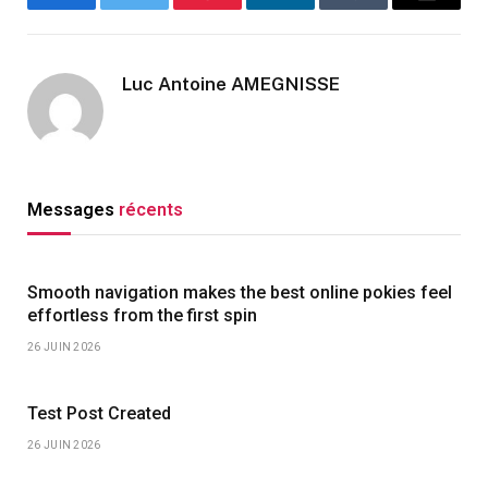
Facebook
Twitter
Pinterest
LinkedIn
Tumblr
Email
Luc Antoine AMEGNISSE
Messages
récents
Smooth navigation makes the best online pokies feel
effortless from the first spin
26 JUIN 2026
Test Post Created
26 JUIN 2026