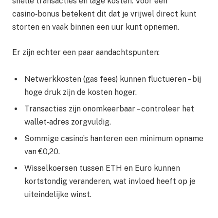
snelle transacties en lage kosten. Voor een
casino‑bonus betekent dit dat je vrijwel direct kunt
storten en vaak binnen een uur kunt opnemen.
Er zijn echter een paar aandachtspunten:
Netwerkkosten (gas fees) kunnen fluctueren – bij
hoge druk zijn de kosten hoger.
Transacties zijn onomkeerbaar – controleer het
wallet‑adres zorgvuldig.
Sommige casino’s hanteren een minimum opname
van €0,20.
Wisselkoersen tussen ETH en Euro kunnen
kortstondig veranderen, wat invloed heeft op je
uiteindelijke winst.