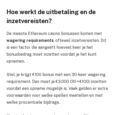
Hoe werkt de uitbetaling en de
inzetvereisten?
De meeste Ethereum casino bonussen komen met
wagering requirements
, oftewel inzetvereisten. Dit
is een factor die aangeeft hoeveel keer je het
bonusbedrag moet inzetten voordat je het kunt
opnemen.
Stel, je krijgt €100 bonus met een 30‑keer wagering
requirement. Dan moet je €3.000 (30 × €100) inzetten
voordat een opname mogelijk is. Vaak gelden er extra
voorwaarden voor welke spellen meetellen en met
welke procentuele bijdrage.