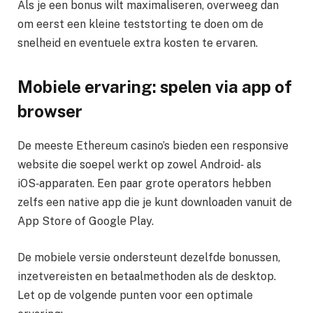
Als je een bonus wilt maximaliseren, overweeg dan
om eerst een kleine teststorting te doen om de
snelheid en eventuele extra kosten te ervaren.
Mobiele ervaring: spelen via app of
browser
De meeste Ethereum casino’s bieden een responsive
website die soepel werkt op zowel Android‑ als
iOS‑apparaten. Een paar grote operators hebben
zelfs een native app die je kunt downloaden vanuit de
App Store of Google Play.
De mobiele versie ondersteunt dezelfde bonussen,
inzetvereisten en betaalmethoden als de desktop.
Let op de volgende punten voor een optimale