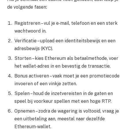
de volgende fasen:
Registreren – vul je e‑mail, telefoon en een sterk
wachtwoord in.
Verificatie – upload een identiteitsbewijs en een
adresbewijs (KYC).
Storten – kies Ethereum als betaalmethode, voer
het wallet‑adres in en bevestig de transactie.
Bonus activeren – vaak moet je een promotiecode
invoeren of een vinkje zetten.
Spelen – houd de inzetvereisten in de gaten en
speel bij voorkeur spellen met een hoge RTP.
Opnemen – zodra de wagering is voltooid, vraag je
een uitbetaling aan, meestal naar dezelfde
Ethereum‑wallet.