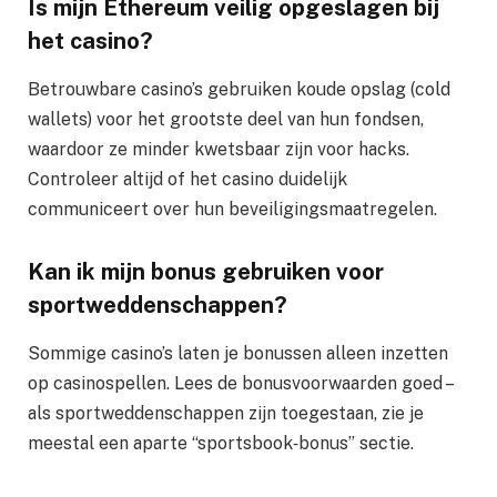
Is mijn Ethereum veilig opgeslagen bij
het casino?
Betrouwbare casino’s gebruiken koude opslag (cold
wallets) voor het grootste deel van hun fondsen,
waardoor ze minder kwetsbaar zijn voor hacks.
Controleer altijd of het casino duidelijk
communiceert over hun beveiligingsmaatregelen.
Kan ik mijn bonus gebruiken voor
sportweddenschappen?
Sommige casino’s laten je bonussen alleen inzetten
op casinospellen. Lees de bonusvoorwaarden goed –
als sportweddenschappen zijn toegestaan, zie je
meestal een aparte “sportsbook‑bonus” sectie.