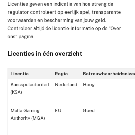
Licenties geven een indicatie van hoe streng de
regulator controleert op eerlijk spel, transparante
voorwaarden en bescherming van jouw geld.
Controleer altijd de licentie‑informatie op de “Over
ons” pagina.
Licenties in één overzicht
Licentie
Regio
Betrouwbaarheidsnive
Kansspelautoriteit
Nederland
Hoog
(KSA)
Malta Gaming
EU
Goed
Authority (MGA)