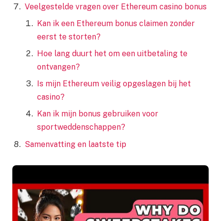
Veelgestelde vragen over Ethereum casino bonus
Kan ik een Ethereum bonus claimen zonder
eerst te storten?
Hoe lang duurt het om een uitbetaling te
ontvangen?
Is mijn Ethereum veilig opgeslagen bij het
casino?
Kan ik mijn bonus gebruiken voor
sportweddenschappen?
Samenvatting en laatste tip