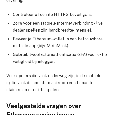
ervaring:
Controleer of de site HTTPS‑beveiligd is.
Zorg voor een stabiele internetverbinding – live
dealer spellen zijn bandbreedte‑intensief.
Bewaar je Ethereum‑wallet in een betrouwbare
mobiele app (bijv. MetaMask).
Gebruik tweefactorauthenticatie (2FA) voor extra
veiligheid bij inloggen.
Voor spelers die vaak onderweg zijn, is de mobiele
optie vaak de snelste manier om een bonus te
claimen en direct te spelen.
Veelgestelde vragen over
Ethereum casino bonus